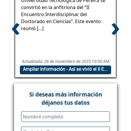
Universidad Tecnológica de Pereira se
ev
a
convirtió en la anfitriona del “II
pre
‹
›
lo
Encuentro Interdisciplinar del
Ma
Doctorado en Ciencias”. Este evento
fo
reunió […]
mi
M
Actualizada: 26 de noviembre de 2025 10:00 AM
A
Ampliar Información - CONVOCATORIA ALIANZA UTP “Forjando Líderes para la Sostenibilidad: Formación de alto nivel en Biodiversidad, Salud y Energía en el Eje Cafetero”
Ampliar Información - Así se vivió el II Encuentro Interdisciplinar del Doctorado en Ciencias
Si deseas más información
déjanos tus datos