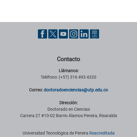
Pie de página con información de contacto, redes sociales y datos ins
Contacto
Llámanos:
Teléfono: (+57) 316 493 4320
Correo:
doctoradoenciencias
@utp.edu.co
Dirección:
Doctorado en Ciencias
Carrera 27 #10-02 Barrio Álamos Pereira, Risaralda
Información institucional
Universidad Tecnológica de Pereira
Reacreditada