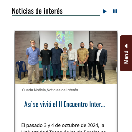
Noticias de interés
Menú
Cuarta Noticia
,
Noticias de Interés
Not
CATORIA ALIANZA UTP “Forjando Líderes para la Sostenibilidad: Formación de alto nivel en Biodiversidad, Salud y Energía en el Eje Cafetero”
Así se vivió el II Encuentro Interdisciplinar del Doctorado en Ciencias
El pasado 3 y 4 de octubre de 2024, la
Ins