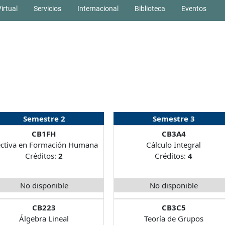
irtual
Servicios
Internacional
Biblioteca
Eventos
Semestre 2
Semestre 3
CB1FH
CB3A4
ectiva en Formación Humana
Cálculo Integral
Créditos:
2
Créditos:
4
No disponible
No disponible
CB223
CB3C5
Álgebra Lineal
Teoría de Grupos