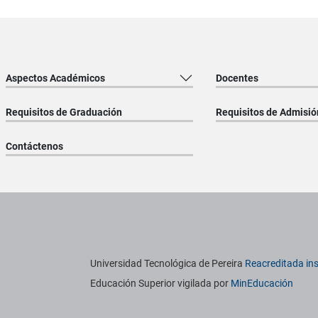
Aspectos Académicos
Docentes
Requisitos de Graduación
Requisitos de Admisió
Contáctenos
titucionales
Información institucional
Universidad Tecnológica de Pereira
Reacreditada ins
Educación Superior vigilada por
MinEducación