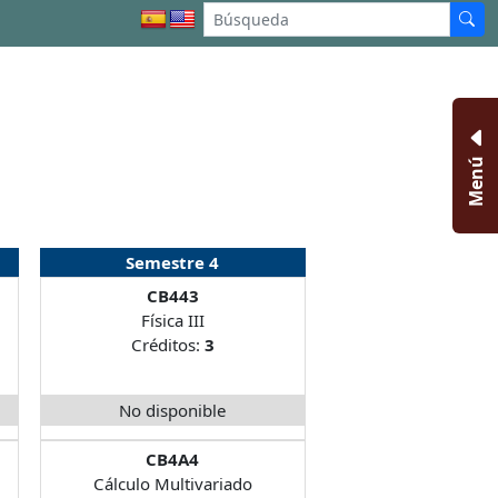
Menú
Semestre 4
CB443
Física III
Créditos:
3
No disponible
CB4A4
Cálculo Multivariado