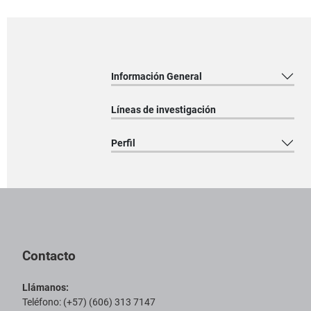
Información General
Líneas de investigación
Perfil
Pie de página con información de contacto, redes sociales y datos ins
Contacto
Llámanos:
Teléfono: (+57) (606) 313 7147