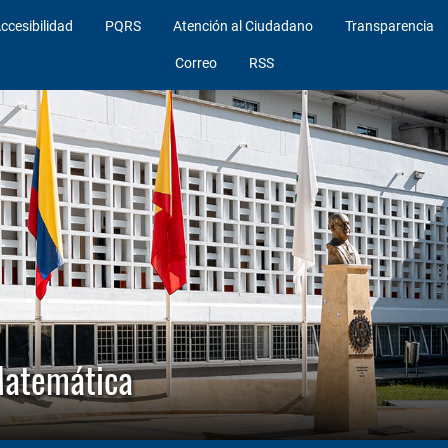
ccesibilidad
PQRS
Atención al Ciudadano
Transparencia
Correo
RSS
Matemática