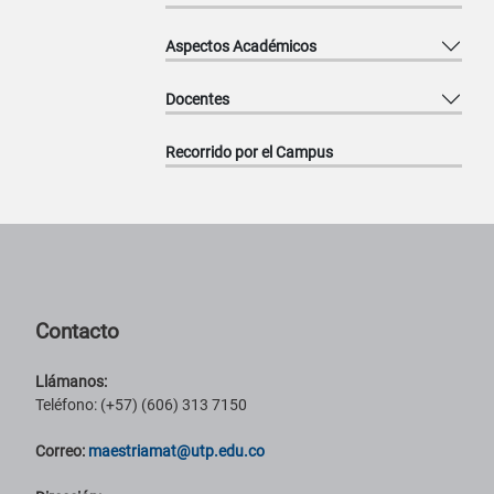
Aspectos Académicos
Docentes
Recorrido por el Campus
Pie de página con información de contacto, redes sociales y datos ins
Contacto
Llámanos:
Teléfono: (+57) (606) 313 7150
Correo:
maestriamat@utp.edu.co