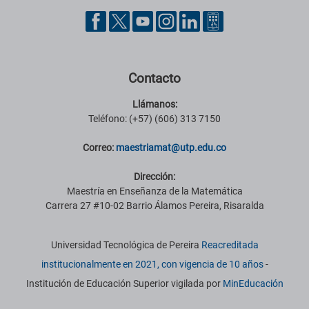
Pie de página con información de contacto, redes sociales y datos ins
Contacto
Llámanos:
Teléfono: (+57) (606) 313 7150
Correo:
maestriamat@utp.edu.co
Dirección:
Maestría en Enseñanza de la Matemática
Carrera 27 #10-02 Barrio Álamos Pereira, Risaralda
Información institucional
Universidad Tecnológica de Pereira
Reacreditada
institucionalmente en 2021, con vigencia de 10 años
-
Institución de Educación Superior vigilada por
MinEducación