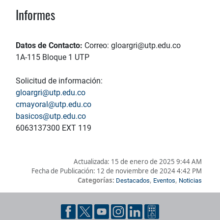
Informes
Datos de Contacto:
Correo: gloargri@utp.edu.co
1A-115 Bloque 1 UTP
Solicitud de información:
gloargri@utp.edu.co
cmayoral@utp.edu.co
basicos@utp.edu.co
6063137300 EXT 119
Actualizada:
15 de enero de 2025 9:44 AM
Fecha de Publicación:
12 de noviembre de 2024 4:42 PM
Categorías:
,
,
Destacados
Eventos
Noticias
Pie de página con información de contacto, redes sociales y dat