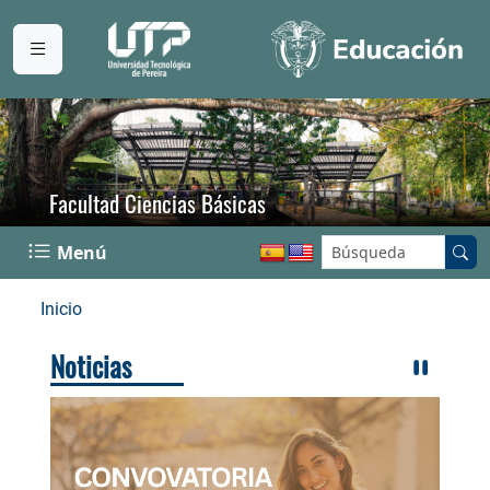
Facultad Ciencias Básicas
Buscar en el sitio:
Menú
Inicio
Noticias
Con