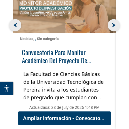
C
I
L
i
Noticias
,
Sin categoría
l
Convocatoria Para Monitor
d
Académico Del Proyecto De
i
Investigación «Análisis Cualitativo
La Facultad de Ciencias Básicas
De Ecuaciones Diferenciales No
e
de la Universidad Tecnológica de
s
Lineales»
Pereira invita a los estudiantes
de pregrado que cumplan con
[…]
Actualizada: 28 de July de 2026 1:48 PM
nes periódicas en sistemas dinámicos no lineales mediante métodos topológicos y variacionales»
Ampliar Información - Convocatoria para monitor académico del proyecto de investigación «Análisis cualitativo de ecuaciones diferenciales no lineales»