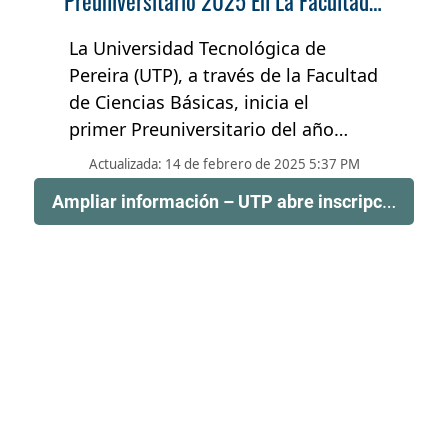
Preuniversitario 2025 En La Facultad
De Ciencias Básicas
La Universidad Tecnológica de
Pereira (UTP), a través de la Facultad
de Ciencias Básicas, inicia el
primer Preuniversitario del año
E
2025, un programa […]
Actualizada: 14 de febrero de 2025 5:37 PM
ificial y Tecnologías de la Información: herramientas clave para la gestión empresarial
Ampliar información – UTP abre inscripciones para el Preuniversitario 2025 en la Facultad de Ciencias Básicas