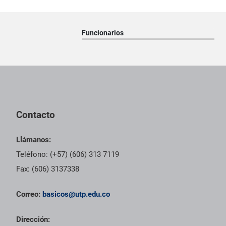
Funcionarios
Pie de página con información de contacto, redes sociales y dat
Contacto
Llámanos:
Teléfono: (+57) (606) 313 7119
Fax: (606) 3137338
Correo:
basicos@utp.edu.co
Dirección: