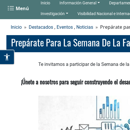
Inicio
Información General
Departame
Menú
Investigación
Visibilidad Nacional e Interna
,
,
Prepárate par
Inicio
Destacados
Eventos
Noticias
Prepárate Para La Semana De La F
Te invitamos a participar de la Semana de la 
¡Únete a nosotros para seguir construyendo el desarr