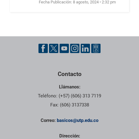
Fecha Publicación:
8 agosto, 2024 • 2:32 pm
UTP
Pie de página con información de contacto, redes sociales y dat
Contacto
Llámanos:
Teléfono: (+57) (606) 313 7119
Fax: (606) 3137338
Correo:
basicos@utp.edu.co
Dirección: