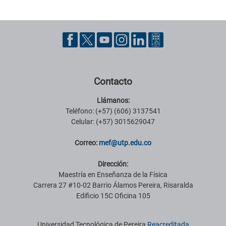
Pie de página con información de contacto, redes sociales y datos ins
Contacto
Llámanos:
Teléfono: (+57) (606) 3137541
Celular: (+57) 3015629047
Correo:
mef@utp.edu.co
Dirección:
Maestría en Enseñanza de la Física
Carrera 27 #10-02 Barrio Álamos Pereira, Risaralda
Edificio 15C Oficina 105
Información institucional
Universidad Tecnológica de Pereira
Reacreditada