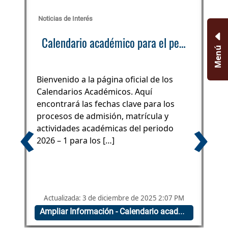
Noticias de Interés
Not
Calendario académico para el periodo 2026-1
Menú
Bienvenido a la página oficial de los
A c
Calendarios Académicos. Aquí
ofe
n
encontrará las fechas clave para los
Ma
‹
›
procesos de admisión, matrícula y
rea
actividades académicas del periodo
de
2026 – 1 para los […]
se
rea
M
Actualizada: 3 de diciembre de 2025 2:07 PM
Ac
Ampliar Información - Oferta académica 2026 – 1
Ampliar Información - Calendario académico para el periodo 2026-1