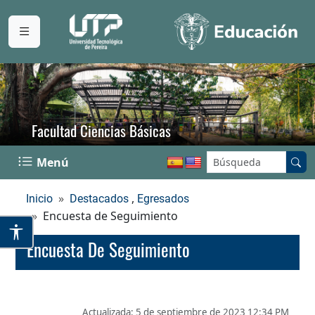
Facultad Ciencias Básicas
Buscar en el sitio:
Menú
,
Inicio
Destacados
Egresados
Encuesta de Seguimiento
Encuesta De Seguimiento
Actualizada:
5 de septiembre de 2023 12:34 PM