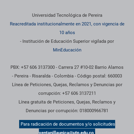
Información institucional
Universidad Tecnológica de Pereira
Reacreditada institucionalmente en 2021, con vigencia de
10 años
- Institución de Educación Superior vigilada por
MinEducación
PBX: +57 606 3137300 - Carrera 27 #10-02 Barrio Alamos
- Pereira - Risaralda - Colombia - Código postal: 660003
Línea de Peticiones, Quejas, Reclamos y Denuncias por
corrupción: +57 606 3137211
Línea gratuita de Peticiones, Quejas, Reclamos y
Denuncias por corrupción: 018000966781
Para radicación de documentos y/o solicitudes
ventanillaunica@utp.edu.co