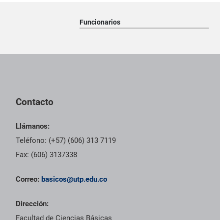
Funcionarios
Pie de página con información de contacto, redes sociales y dat
Contacto
Llámanos:
Teléfono: (+57) (606) 313 7119
Fax: (606) 3137338
Correo:
basicos@utp.edu.co
Dirección:
Facultad de Ciencias Básicas