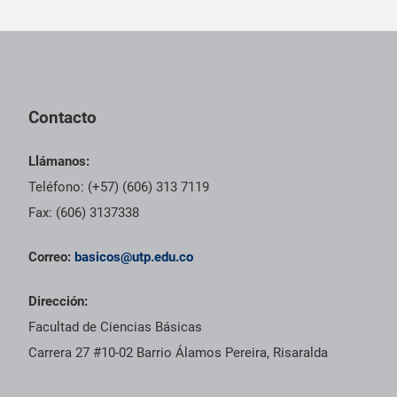
Pie de página con información de contacto, redes sociales y dat
Contacto
Llámanos:
Teléfono: (+57) (606) 313 7119
Fax: (606) 3137338
Correo:
basicos@utp.edu.co
Dirección:
Facultad de Ciencias Básicas
Carrera 27 #10-02 Barrio Álamos Pereira, Risaralda