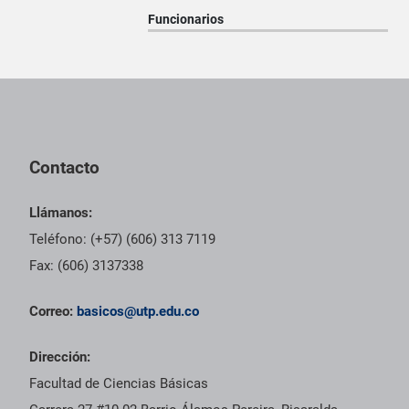
Funcionarios
Pie de página con información de contacto, redes sociales y dat
Contacto
Llámanos:
Teléfono: (+57) (606) 313 7119
Fax: (606) 3137338
Correo:
basicos@utp.edu.co
Dirección:
Facultad de Ciencias Básicas