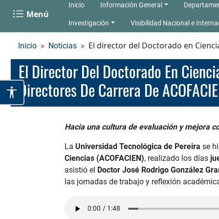
Inicio
Información General
Departame
Menú
Investigación
Visibilidad Nacional e Interna
El director del Doctorado en Cienc
Inicio
Noticias
El Director Del Doctorado En Ciencias, José Rodrigo González Granada, Ph.D., Participa En El 9.º Encuentro De
Directores De Carrera De ACOFACI
Hacia una cultura de evaluación y mejora co
La
Universidad Tecnológica de Pereira
se hi
Ciencias (ACOFACIEN)
, realizado los días
ju
asistió el
Doctor José Rodrigo González Gr
las jornadas de trabajo y reflexión académic