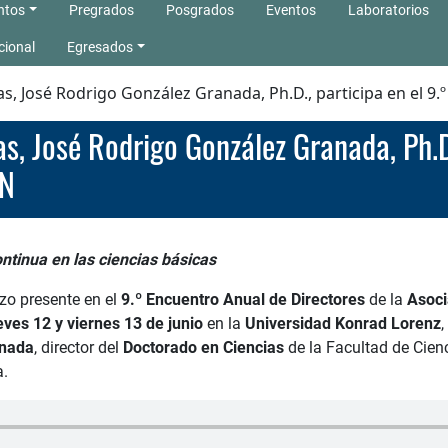
ntos
Pregrados
Posgrados
Eventos
Laboratorios
cional
Egresados
ias, José Rodrigo González Granada, Ph.D., participa en el 
EN
ntinua en las ciencias básicas
zo presente en el
9.º Encuentro Anual de Directores
de la
Asoci
eves 12 y viernes 13 de junio
en la
Universidad Konrad Lorenz
anada
, director del
Doctorado en Ciencias
de la Facultad de Cien
a.