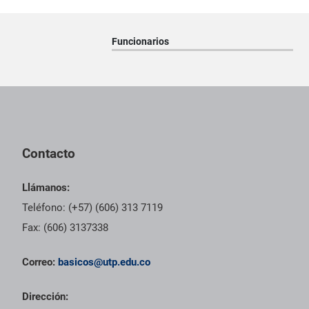
Funcionarios
Pie de página con información de contacto, redes sociales y dat
Contacto
Llámanos:
Teléfono: (+57) (606) 313 7119
Fax: (606) 3137338
Correo:
basicos@utp.edu.co
Dirección: