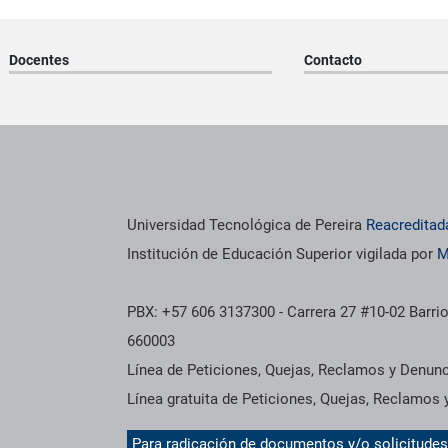
Docentes
Contacto
os institucionales
Información institucional
Universidad Tecnológica de Pereira
Reacreditad
Institución de Educación Superior vigilada por
M
PBX: +57 606 3137300 - Carrera 27 #10-02 Barrio
660003
Línea de Peticiones, Quejas, Reclamos y Denun
Línea gratuita de Peticiones, Quejas, Reclamos
Para radicación de documentos y/o solicitude