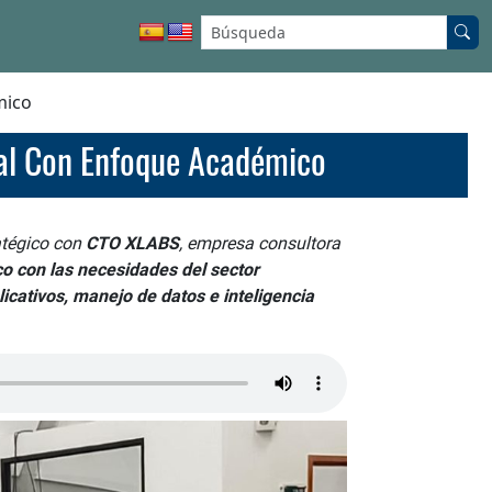
Buscar en el sitio:
mico
tal Con Enfoque Académico
atégico con
CTO XLABS
, empresa consultora
co con las necesidades del sector
licativos, manejo de datos e inteligencia