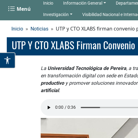
Inicio
Información General
Departame
Menú
Investigación
Visibilidad Nacional e Interna
UTP y CTO XLABS firman convenio p
Inicio
Noticias
UTP Y CTO XLABS Firman Convenio 
La
Universidad Tecnológica de Pereira
, a t
en transformación digital con sede en Estado
productivo
y promover soluciones innovado
artificial
.