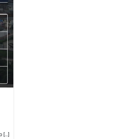
o […]