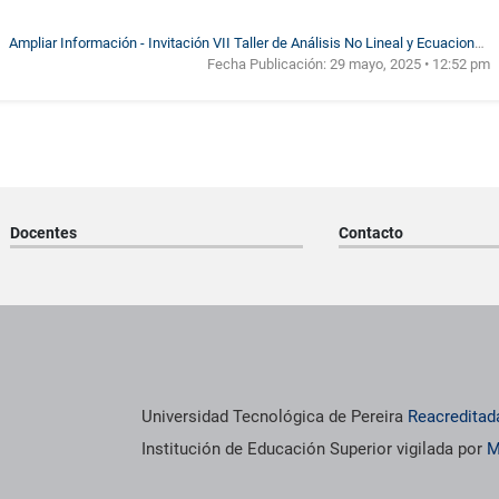
Ampliar Información - Invitación VII Taller de Análisis No Lineal y Ecuaciones
Fecha Publicación:
29 mayo, 2025 • 12:52 pm
Diferenciales Parciales
Docentes
Contacto
os institucionales
Información institucional
Universidad Tecnológica de Pereira
Reacreditad
Institución de Educación Superior vigilada por
M