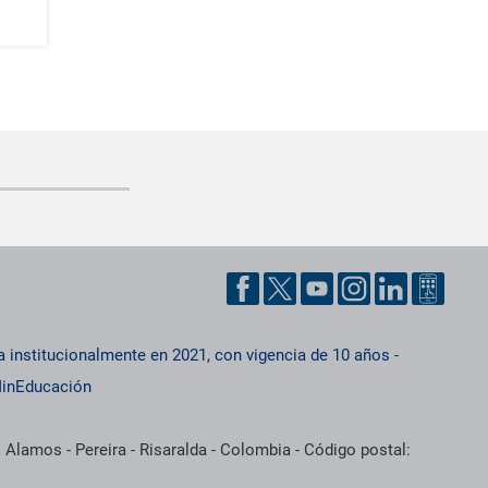
a institucionalmente en 2021, con vigencia de 10 años
-
inEducación
 Alamos - Pereira - Risaralda - Colombia - Código postal: