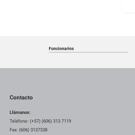
Funcionarios
Pie de página con información de contacto, redes sociales y dat
Contacto
Llámanos:
Teléfono: (+57) (606) 313 7119
Fax: (606) 3137338