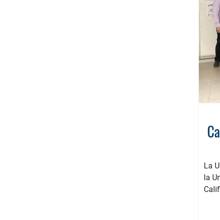
Ca
La U
la U
Cali