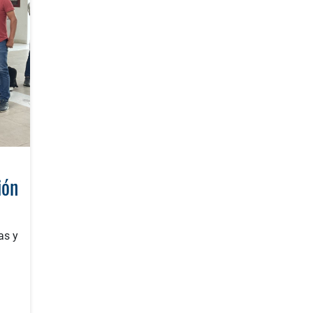
ión
as y