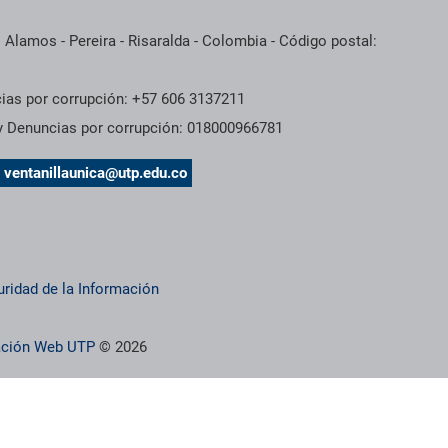
 Alamos - Pereira - Risaralda - Colombia - Código postal:
cias por corrupción: +57 606 3137211
 y Denuncias por corrupción: 018000966781
s
ventanillaunica@utp.edu.co
uridad de la Información
ración Web UTP
© 2026