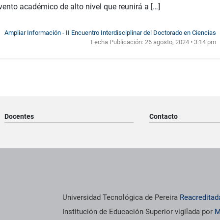
vento académico de alto nivel que reunirá a […]
Ampliar Información - II Encuentro Interdisciplinar del Doctorado en Ciencias
Fecha Publicación:
26 agosto, 2024 • 3:14 pm
Docentes
Contacto
os institucionales
Información institucional
Universidad Tecnológica de Pereira
Reacreditad
Institución de Educación Superior vigilada por
M