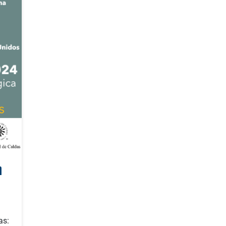
n
as: