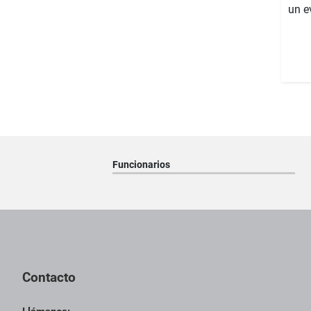
un e
Funcionarios
Pie de página con información de contacto, redes sociales y dat
Contacto