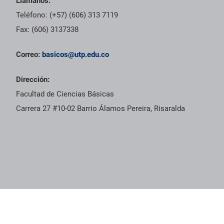
Llámanos:
Teléfono: (+57) (606) 313 7119
Fax: (606) 3137338
Correo:
basicos@utp.edu.co
Dirección:
Facultad de Ciencias Básicas
Carrera 27 #10-02 Barrio Álamos Pereira, Risaralda